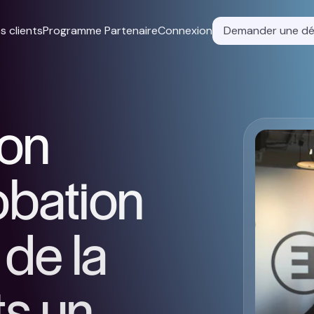
s clients
Programme Partenaire
Connexion
Demander une d
son
obation
 de la
ts un