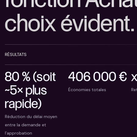
choix évident.
RÉSULTATS
80 % (soit
406 000 €
~5× plus
Économies totales
Re
rapide)
Réduction du délai moyen
entre la demande et
l’approbation