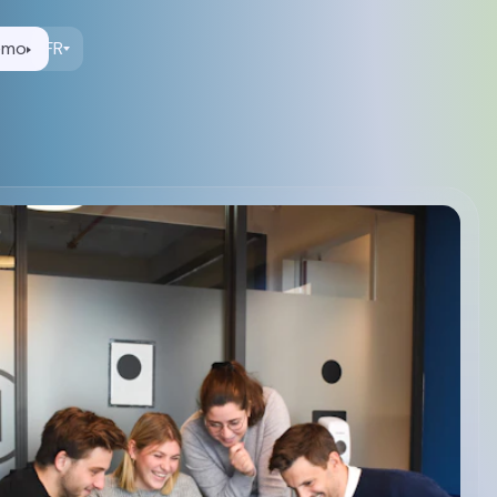
émo
FR