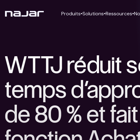
Produits
Solutions
Ressources
No
WTTJ réduit 
temps d’appr
de 80 % et fait
fonction Acha