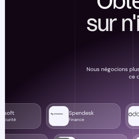
Obte
sur n
Nous négocions plus
ce 
Spendesk
O
é
Finance
Fi