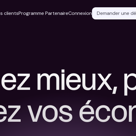
s clients
Programme Partenaire
Connexion
Demander une d
z mieux, p
ez vos éc