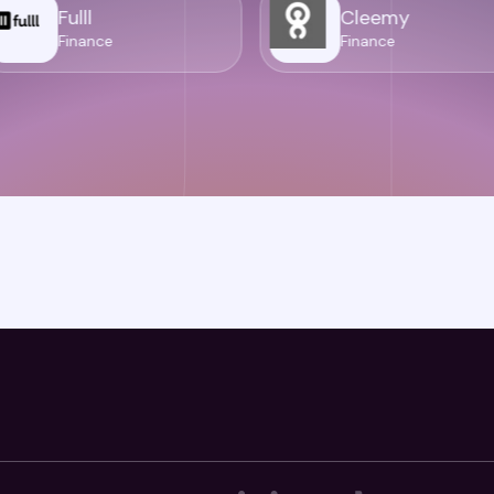
Fulll
Cleemy
Finance
Finance