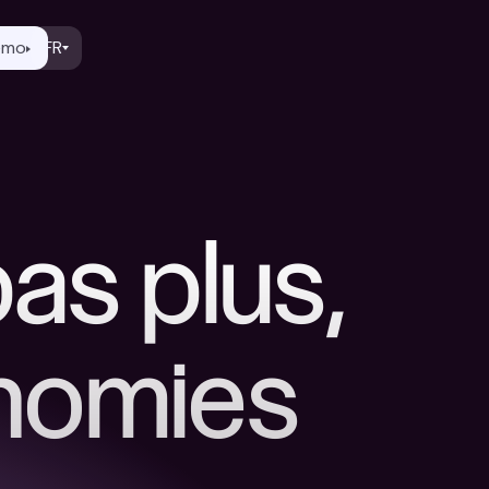
émo
FR
as plus,
onomies