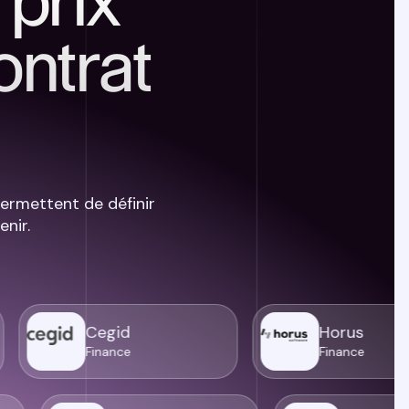
 prix
ontrat
ermettent de définir
nir.
Cegid
Horus
Finance
Finance