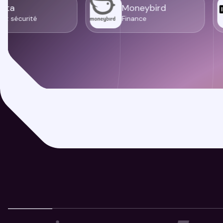
Okta
Moneybird
IT et sécurité
Finance