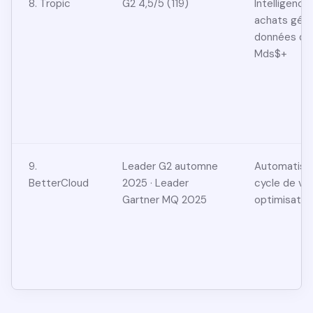
8. Tropic
G2 4,5/5 (119)
Intelligenc
achats gérés
données de 
Mds$+
9.
Leader G2 automne
Automatisat
BetterCloud
2025 · Leader
cycle de vie
Gartner MQ 2025
optimisatio