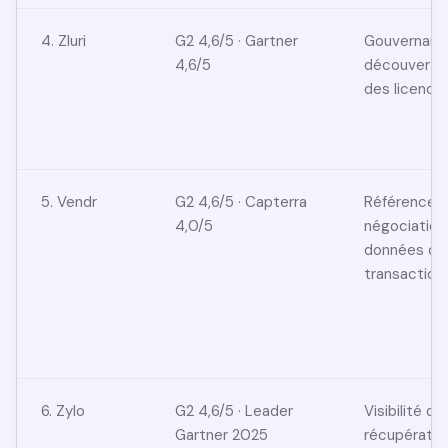
4. Zluri
G2 4,6/5 · Gartner
Gouvernance
4,6/5
découverte 
des licence
5. Vendr
G2 4,6/5 · Capterra
Références t
4,0/5
négociation 
données de
transaction
6. Zylo
G2 4,6/5 · Leader
Visibilité du
Gartner 2025
récupératio