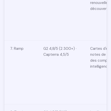
renouvellem
découverte 
7. Ramp
G2 4,8/5 (2 300+) ·
Cartes d'en
Capterra 4,5/5
notes de fra
des comptes
intelligenc