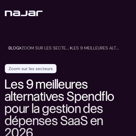
Z
OOM SUR LES SECTEURS
L
ES 9 MEILLEURES ALTERNATIVES SPENDFLO POUR LA GESTION DES DÉPENSES SAAS EN 2026
BLOG
Zoom sur les secteurs
Les 9 meilleures
alternatives Spendflo
pour la gestion des
dépenses SaaS en
2026