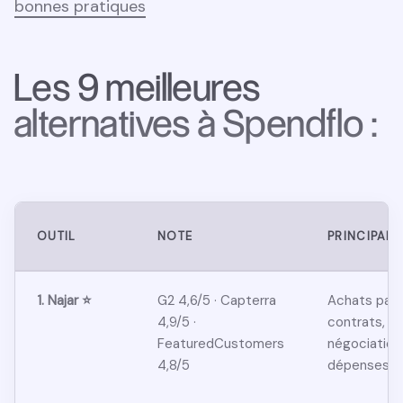
bonnes pratiques
Les 9 meilleures
alternatives à Spendflo :
OUTIL
NOTE
PRINCIPAL
1. Najar ⭐
G2 4,6/5 · Capterra
Achats par 
4,9/5 ·
contrats, 
FeaturedCustomers
négociation,
4,8/5
dépenses