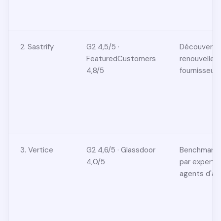
2. Sastrify
G2 4,5/5 ·
Découverte 
FeaturedCustomers
renouvellem
4,8/5
fournisseurs
3. Vertice
G2 4,6/5 · Glassdoor
Benchmarkin
4,0/5
par experts,
agents d'ac