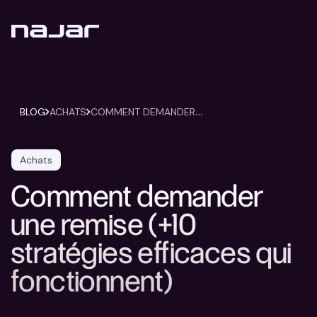
C
OMMENT DEMANDER UNE REMISE (+10 STRATÉGIES EFFICACES QUI FONCTIONNENT)
BLOG
ACHATS
Achats
Comment demander
une remise (+10
stratégies efficaces qui
fonctionnent)