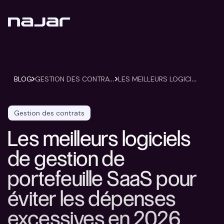
G
ESTION DES CONTRATS
L
ES MEILLEURS LOGICIELS DE GESTION DE PORTEFEUILLE SAAS POUR ÉVITER LES DÉPENSES EXCESSIVES EN 2026
BLOG
Gestion des contrats
Les meilleurs logiciels
de gestion de
portefeuille SaaS pour
éviter les dépenses
excessives en 2026